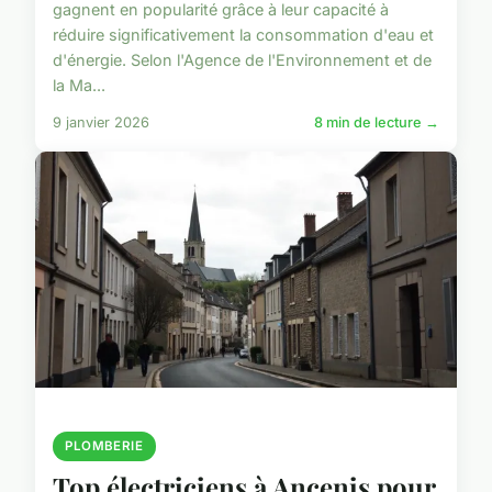
gagnent en popularité grâce à leur capacité à
réduire significativement la consommation d'eau et
d'énergie. Selon l'Agence de l'Environnement et de
la Ma...
9 janvier 2026
8 min de lecture →
PLOMBERIE
Top électriciens à Ancenis pour